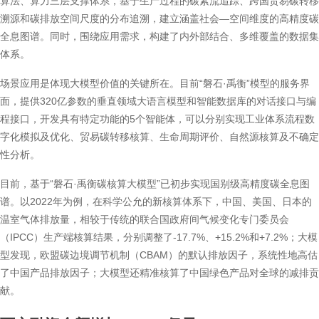
算法、算力三层支撑体系，基于生产过程的碳素流追踪、跨国贸易碳转移
溯源和碳排放空间尺度的分布追溯，建立涵盖社会—空间维度的高精度碳
全息图谱。同时，围绕应用需求，构建了内外部结合、多维覆盖的数据集
体系。
场景应用是体现大模型价值的关键所在。目前“磐石·禹衡”模型的服务界
面，提供320亿参数的垂直领域大语言模型和智能数据库的对话接口与编
程接口，开发具有特定功能的5个智能体，可以分别实现工业体系流程数
字化模拟及优化、贸易碳转移核算、生命周期评价、自然源核算及不确定
性分析。
目前，基于“磐石·禹衡碳核算大模型”已初步实现国别级高精度碳全息图
谱。以2022年为例，在科学公允的新核算体系下，中国、美国、日本的
温室气体排放量，相较于传统的联合国政府间气候变化专门委员会
（IPCC）生产端核算结果，分别调整了-17.7%、+15.2%和+7.2%；大模
型发现，欧盟碳边境调节机制（CBAM）的默认排放因子，系统性地高估
了中国产品排放因子；大模型还精准核算了中国绿色产品对全球的减排贡
献。