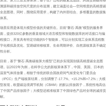
算法、算力三层支撑体系，基于生产过程的碳素流追踪、跨国贸易碳转移
溯源和碳排放空间尺度的分布追溯，建立涵盖社会—空间维度的高精度碳
全息图谱。同时，围绕应用需求，构建了内外部结合、多维覆盖的数据集
体系。
场景应用是体现大模型价值的关键所在。目前“磐石·禹衡”模型的服务界
面，提供320亿参数的垂直领域大语言模型和智能数据库的对话接口与编
程接口，开发具有特定功能的5个智能体，可以分别实现工业体系流程数
字化模拟及优化、贸易碳转移核算、生命周期评价、自然源核算及不确定
性分析。
目前，基于“磐石·禹衡碳核算大模型”已初步实现国别级高精度碳全息图
谱。以2022年为例，在科学公允的新核算体系下，中国、美国、日本的
温室气体排放量，相较于传统的联合国政府间气候变化专门委员会
（IPCC）生产端核算结果，分别调整了-17.7%、+15.2%和+7.2%；大模
型发现，欧盟碳边境调节机制（CBAM）的默认排放因子，系统性地高估
了中国产品排放因子；大模型还精准核算了中国绿色产品对全球的减排贡
献。