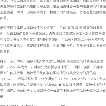
算法、算力三层支撑体系，基于生产过程的碳素流追踪、跨国贸易碳转移
溯源和碳排放空间尺度的分布追溯，建立涵盖社会—空间维度的高精度碳
全息图谱。同时，围绕应用需求，构建了内外部结合、多维覆盖的数据集
体系。
场景应用是体现大模型价值的关键所在。目前“磐石·禹衡”模型的服务界
面，提供320亿参数的垂直领域大语言模型和智能数据库的对话接口与编
程接口，开发具有特定功能的5个智能体，可以分别实现工业体系流程数
字化模拟及优化、贸易碳转移核算、生命周期评价、自然源核算及不确定
性分析。
目前，基于“磐石·禹衡碳核算大模型”已初步实现国别级高精度碳全息图
谱。以2022年为例，在科学公允的新核算体系下，中国、美国、日本的
温室气体排放量，相较于传统的联合国政府间气候变化专门委员会
（IPCC）生产端核算结果，分别调整了-17.7%、+15.2%和+7.2%；大模
型发现，欧盟碳边境调节机制（CBAM）的默认排放因子，系统性地高估
了中国产品排放因子；大模型还精准核算了中国绿色产品对全球的减排贡
献。