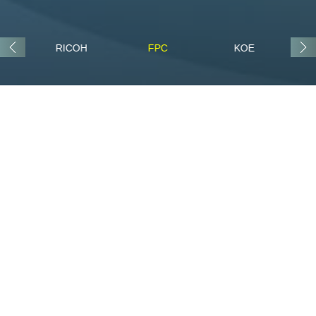
x
RICOH
FPC
KOE
FPC
Fingerprint Cards AB (FPC)是一家致力于开发、生产和销售生物识
别技术元件的高科技上市公司，通过分析和比对个人独特的指纹确
认用户的身份。公司的生物识别技术可超越密钥和个人识别码，实